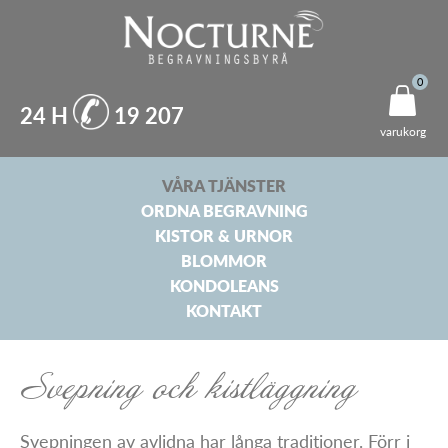
Hoppa
till
N
0
huvudinnehåll
o
24 H
19 207
varukorg
c
t
VÅRA TJÄNSTER
ORDNA BEGRAVNING
u
KISTOR & URNOR
BLOMMOR
r
KONDOLEANS
n
KONTAKT
e
B
Svepning och kistläggning
e
Svepningen av avlidna har långa traditioner. Förr i