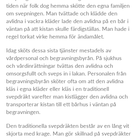
g
tiden när folk dog hemma skötte den egna familjen
om svepningen. Man tvättade och klädde den
r
avlidna i vackra kläder lade den avlidna på en bår i
a
väntan på att kistan skulle färdigställas. Man hade i
regel torkat virke hemma för ändamålet.
v
n
Idag sköts dessa sista tjänster mestadels av
vårdpersonal och begravningsbyrån. På sjukhus
i
och vårdinrättningar tvättas den avlidna och
n
omsorgsfullt och sveps in i lakan. Personalen från
begravningsbyrån sköter ofta om att den avlidna
g
kläs i egna kläder eller kläs i en traditionell
s
svepdräkt varefter man kistlägger den avlidna och
transporterar kistan till ett bårhus i väntan på
b
begravningen.
y
Den traditionella svepdräkten består av en lång vit
r
skjorta med krage. Man gör skillnad på svepdräkter