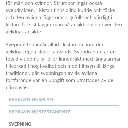
för män och kvinnor. Strumpor ingår också i
å
svepdräkten. I kistan finns alltid kudde och täcke
och den avlidna läggs omsorgsfullt och värdigt i
kistan. Till sist lägger man på ansiktsduken över den
avlidnas ansikte.
Svepdräkten ingår alltid i kistan om inte den
avlidnas egna kläder används. Svepdräkten är en
fotsid vit bomulls- eller linnedräkt med långa ärmar
tillverkad i hög kvalitet och med hänsyn till långa
traditioner, där svepningen av de avlidna
fortfarande var en uppgift som uträttades av de
närmaste.
BEGRAVNINGSPLAN
BEGRAVNINGSTESTAMENTE
SVEPNING