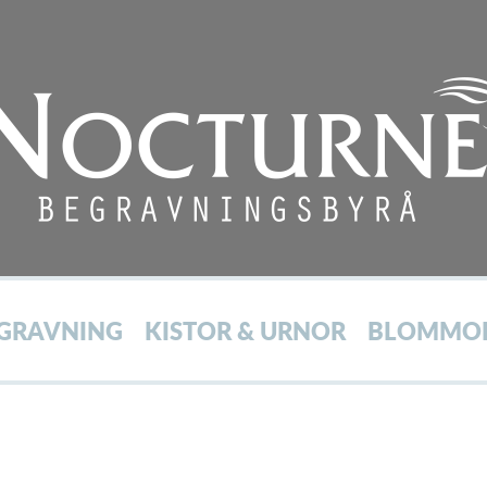
Hoppa
till
huvudinnehåll
GRAVNING
KISTOR & URNOR
BLOMMO