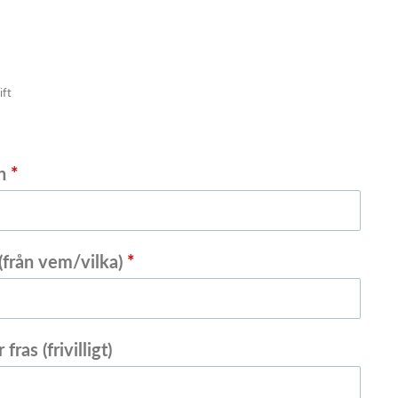
ift
mn
*
(från vem/vilka)
*
fras (frivilligt)