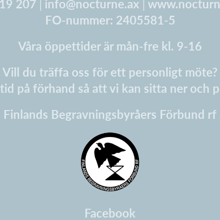
 19 207 |
info@nocturne.ax
|
www.nocturn
FO-nummer: 2405581-5
Våra öppettider är mån-fre kl. 9-16
Vill du träffa oss för ett personligt möte?
id på förhand så att vi kan sitta ner och p
Finlands Begravningsbyråers Förbund rf
Facebook