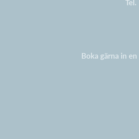
v
Tel.
n
i
Boka gärna in en t
n
g