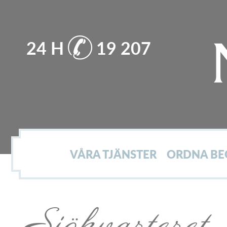
24 H
19 207
N
o
VÅRA TJÄNSTER
ORDNA BE
c
Sjökvarteret