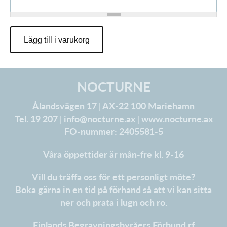
å
NOCTURNE
Ålandsvägen 17 | AX-22 100 Mariehamn
Tel. 19 207 |
info@nocturne.ax
|
www.nocturne.ax
FO-nummer: 2405581-5
Våra öppettider är mån-fre kl. 9-16
Vill du träffa oss för ett personligt möte?
Boka gärna in en tid på förhand så att vi kan sitta
ner och prata i lugn och ro.
Finlands Begravningsbyråers Förbund rf