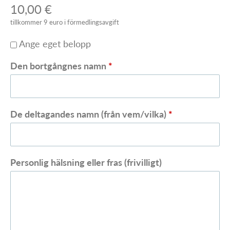
g
10,00 €
r
tillkommer 9 euro i förmedlingsavgift
a
Ange eget belopp
v
Den bortgångnes namn
*
n
i
De deltagandes namn (från vem/vilka)
*
n
g
s
Personlig hälsning eller fras (frivilligt)
b
y
r