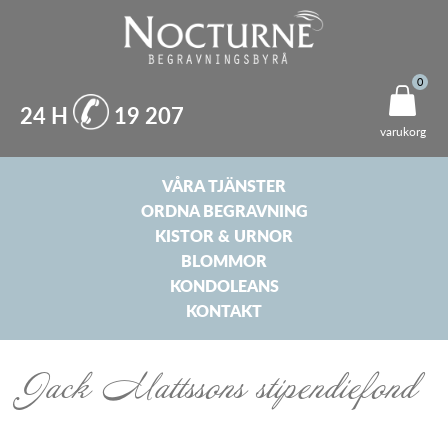
Hoppa
till
N
0
huvudinnehåll
o
24 H
19 207
varukorg
c
t
VÅRA TJÄNSTER
ORDNA BEGRAVNING
u
KISTOR & URNOR
BLOMMOR
r
KONDOLEANS
n
KONTAKT
e
B
Jack Mattssons stipendiefond
e